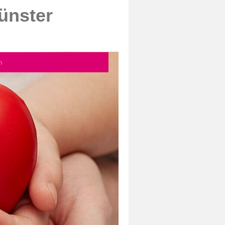
ünster
m